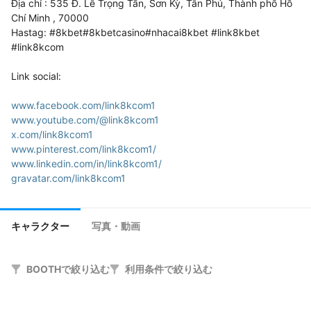
Địa chỉ : 535 Đ. Lê Trọng Tấn, Sơn Kỳ, Tân Phú, Thành phố Hồ 
Chí Minh , 70000

Hastag: #8kbet#8kbetcasino#nhacai8kbet #link8kbet 
#link8kcom

Link social:

www.facebook.com/link8kcom1
www.youtube.com/@link8kcom1
x.com/link8kcom1
www.pinterest.com/link8kcom1/
www.linkedin.com/in/link8kcom1/
gravatar.com/link8kcom1
www.twitch.tv/link8kcom1
www.tumblr.com/link8kcom1
キャラクター
写真・動画
BOOTHで絞り込む
利用条件で絞り込む