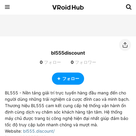
bl555discount
0
フォロー
0
フォロワー
フォロー
BL555 - Nền tảng giải trí trực tuyến hàng đầu mang đến cho 
người dùng những trải nghiệm cá cược đỉnh cao và minh bạch. 
Thương hiệu BL555 cam kết cung cấp hệ thống vận hành ổn 
định cùng dịch vụ chăm sóc khách hàng tận tâm. Hệ thống 
máy chủ được trang bị công nghệ hiện đại nhất giúp đảm bảo 
tốc độ truy cập luôn nhanh chóng và mượt mà.

Website: 
bl555.discount/