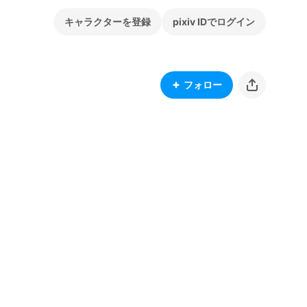
キャラクターを登録
pixiv IDでログイン
フォロー