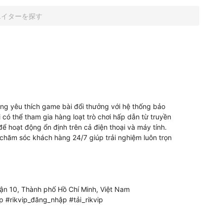
ng yêu thích game bài đổi thưởng với hệ thống bảo 
 có thể tham gia hàng loạt trò chơi hấp dẫn từ truyền 
để hoạt động ổn định trên cả điện thoại và máy tính. 
chăm sóc khách hàng 24/7 giúp trải nghiệm luôn trọn 
ận 10, Thành phố Hồ Chí Minh, Việt Nam

p #rikvip_đăng_nhập #tải_rikvip
