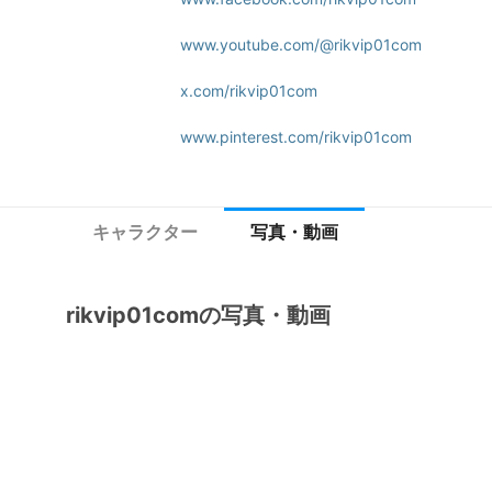
www.youtube.com/@rikvip01com
x.com/rikvip01com
www.pinterest.com/rikvip01com
www.linkedin.com/in/rikvip01com
gravatar.com/rikvip01com
キャラクター
写真・動画
gitlab.com/rikvip01com
rikvip01comの写真・動画
www.blogger.com/profile/066212355748
about.me/rikvip01com/
qna.habr.com/user/rikvip01com
pixabay.com/users/55020414/