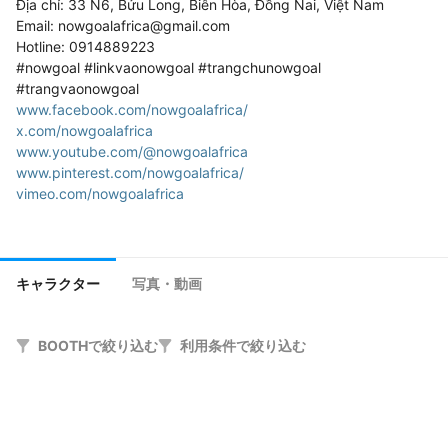
Địa chỉ: 33 N6, Bửu Long, Biên Hòa, Đồng Nai, Việt Nam

Email: nowgoalafrica@gmail.com

Hotline: 0914889223

#nowgoal #linkvaonowgoal #trangchunowgoal 
www.facebook.com/nowgoalafrica/
x.com/nowgoalafrica
www.youtube.com/@nowgoalafrica
www.pinterest.com/nowgoalafrica/
vimeo.com/nowgoalafrica
キャラクター
写真・動画
BOOTHで絞り込む
利用条件で絞り込む