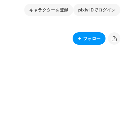
キャラクターを登録
pixiv IDでログイン
フォロー