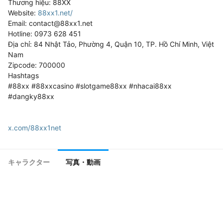
Thương hiệu: 88XX

Website: 
88xx1.net/
Email: contact@88xx1.net

Hotline: 0973 628 451

Địa chỉ: 84 Nhật Tảo, Phường 4, Quận 10, TP. Hồ Chí Minh, Việt 
Nam

Zipcode: 700000

Hashtags

#88xx #88xxcasino #slotgame88xx #nhacai88xx 
#dangky88xx 

x.com/88xx1net
www.youtube.com/@88xx1net
www.pinterest.com/88xx1net/
www.twitch.tv/88xx1net/about
キャラクター
写真・動画
www.tumblr.com/88xx1net
www.reddit.com/user/88xx1net
onlinesequencer.net/forum/user-259001.html
rapidapi.com/console/11680539/settings
homepage.ninja/88xx1net
manga-no.com/@88xx1net/profile