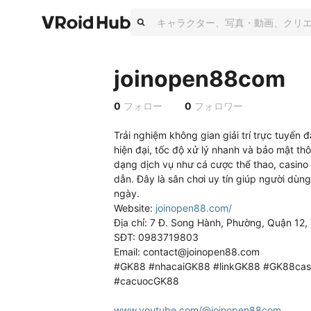
joinopen88com
0
フォロー
0
フォロワー
Trải nghiệm không gian giải trí trực tuyến
hiện đại, tốc độ xử lý nhanh và bảo mật thô
dạng dịch vụ như cá cược thể thao, casino t
dẫn. Đây là sân chơi uy tín giúp người dùng 
ngày.

Website: 
joinopen88.com/
Địa chỉ: 7 Đ. Song Hành, Phường, Quận 12,
SĐT: 0983719803

Email: contact@joinopen88.com

#GK88 #nhacaiGK88 #linkGK88 #GK88cas
#cacuocGK88

www.youtube.com/@joinopen88com