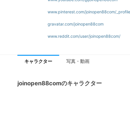
www.pinterest.com/joinopen88com/_profile
gravatar.com/joinopen88com
www.reddit.com/user/joinopen88com/
audiomack.com/joinopen88com
linkin.bio/joinopen88com
キャラクター
写真・動画
teletype.in/@joinopen88com
joinopen88comのキャラクター
rapidapi.com/user/joinopen88com
zzb.bz/nfG6mh
freeimage.host/joinopen88com
tlcworld.it/forum/members/joinopen88com