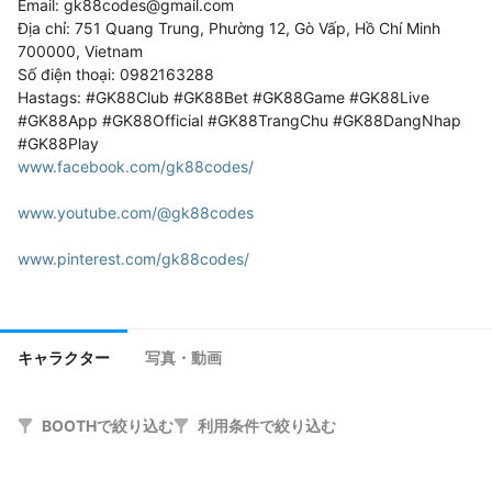
Email: gk88codes@gmail.com

Địa chỉ: 751 Quang Trung, Phường 12, Gò Vấp, Hồ Chí Minh 
700000, Vietnam

Số điện thoại: 0982163288

Hastags: #GK88Club #GK88Bet #GK88Game #GK88Live 
#GK88App #GK88Official #GK88TrangChu #GK88DangNhap 
www.facebook.com/gk88codes/
www.youtube.com/@gk88codes
www.pinterest.com/gk88codes/
x.com/gk88codes
vimeo.com/gk88codes
キャラクター
写真・動画
gravatar.com/gk88codes
BOOTHで絞り込む
利用条件で絞り込む
github.com/gk88codes