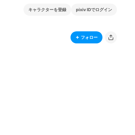
キャラクターを登録
pixiv IDでログイン
フォロー