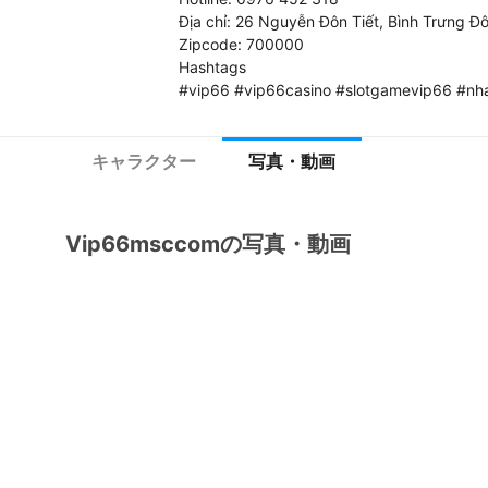
Địa chỉ: 26 Nguyễn Đôn Tiết, Bình Trưng Đô
Zipcode: 700000

Hashtags

#vip66 #vip66casino #slotgamevip66 #nh
キャラクター
写真・動画
Vip66msccomの写真・動画