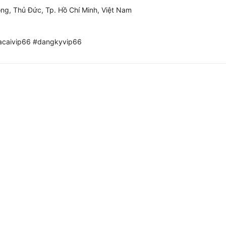
ng, Thủ Đức, Tp. Hồ Chí Minh, Việt Nam

acaivip66 #dangkyvip66