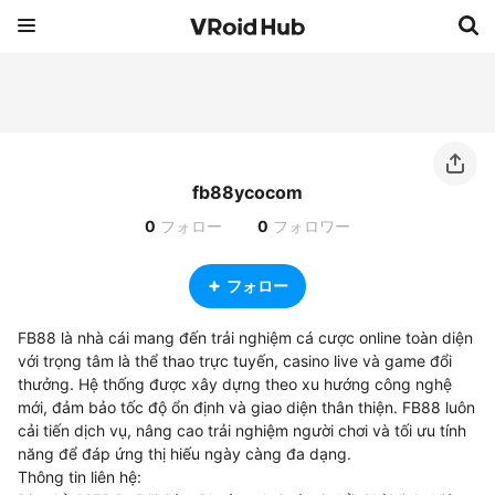
fb88ycocom
0
フォロー
0
フォロワー
フォロー
FB88 là nhà cái mang đến trải nghiệm cá cược online toàn diện 
với trọng tâm là thể thao trực tuyến, casino live và game đổi 
thưởng. Hệ thống được xây dựng theo xu hướng công nghệ 
mới, đảm bảo tốc độ ổn định và giao diện thân thiện. FB88 luôn 
cải tiến dịch vụ, nâng cao trải nghiệm người chơi và tối ưu tính 
năng để đáp ứng thị hiếu ngày càng đa dạng.

Thông tin liên hệ:
