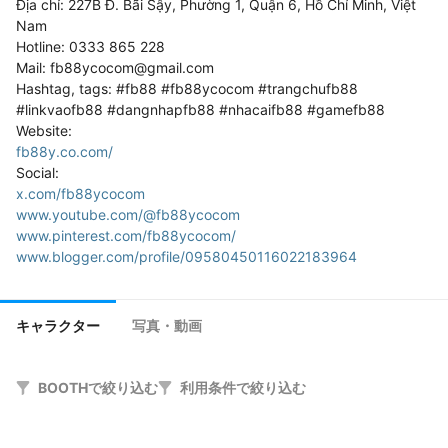
Địa chỉ: 227B Đ. Bãi Sậy, Phường 1, Quận 6, Hồ Chí Minh, Việt 
Nam

Hotline: 0333 865 228

Mail: fb88ycocom@gmail.com

Hashtag, tags: #fb88 #fb88ycocom #trangchufb88 
#linkvaofb88 #dangnhapfb88 #nhacaifb88 #gamefb88

fb88y.co.com/
x.com/fb88ycocom
www.youtube.com/@fb88ycocom
www.pinterest.com/fb88ycocom/
www.blogger.com/profile/09580450116022183964
medium.com/@fb88ycocom/about
www.quora.com/profile/Fb88ycocom
www.slideshare.net/cashertribilin?tab=about
キャラクター
写真・動画
www.mixcloud.com/fb88ycocom/
gravatar.com/fb88ycocom
profile.hatena.ne.jp/fb88ycocom/profile
BOOTHで絞り込む
利用条件で絞り込む
forums.sonicretro.org/members/fb88ycocom.71501/
www.video-bookmark.com/user/fb88ycocom/
www.themeqx.com/forums/users/fb88ycocom/