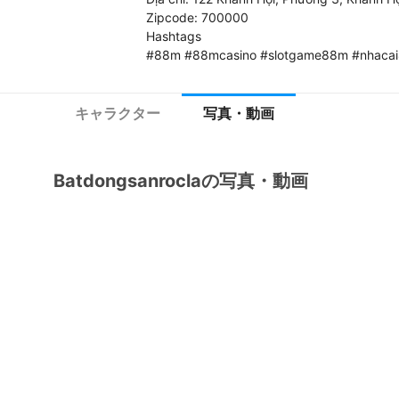
Zipcode: 700000

Hashtags

#88m #88mcasino #slotgame88m #nhac
キャラクター
写真・動画
Batdongsanroclaの写真・動画