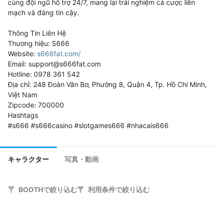
cùng đội ngũ hỗ trợ 24/7, mang lại trải nghiệm cá cược liền 
mạch và đáng tin cậy.

Thông Tin Liên Hệ

Thương hiệu: S666

Website: 
s666fat.com/
Email: support@s666fat.com

Hotline: 0978 361 542

Địa chỉ: 248 Đoàn Văn Bơ, Phường 8, Quận 4, Tp. Hồ Chí Minh, 
Việt Nam

Zipcode: 700000

Hashtags

#s666 #s666casino #slotgames666 #nhacais666 
#dangkys666
キャラクター
写真・動画
BOOTHで絞り込む
利用条件で絞り込む