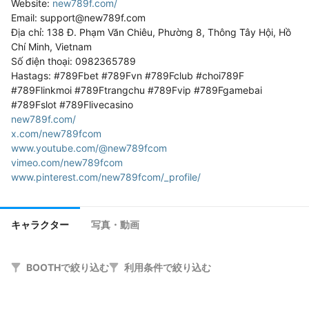
Website: 
new789f.com/
Email: support@new789f.com

Địa chỉ: 138 Đ. Phạm Văn Chiêu, Phường 8, Thông Tây Hội, Hồ 
Chí Minh, Vietnam

Số điện thoại: 0982365789

Hastags: #789Fbet #789Fvn #789Fclub #choi789F 
#789Flinkmoi #789Ftrangchu #789Fvip #789Fgamebai 
new789f.com/
x.com/new789fcom
www.youtube.com/@new789fcom
vimeo.com/new789fcom
www.pinterest.com/new789fcom/_profile/
gravatar.com/new789fcom
github.com/new789fcom
www.reddit.com/user/new789fcom/
キャラクター
写真・動画
bit.ly/m/new789fcom
profile.hatena.ne.jp/new789fcom/profile
issuu.com/new789fcom
BOOTHで絞り込む
利用条件で絞り込む
pixabay.com/users/55325914/
community.hubspot.com/t5/user/viewprofilepage/user-
id/1060661