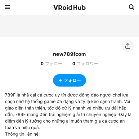
new789fcom
0
フォロー
0
フォロワー
フォロー
789F là nhà cái cá cược uy tín được đông đảo người chơi lựa 
chọn nhờ hệ thống game đa dạng và tỷ lệ kèo cạnh tranh. Với 
giao diện thân thiện, tốc độ xử lý nhanh và nhiều ưu đãi hấp 
dẫn, 789F mang đến trải nghiệm giải trí chuyên nghiệp. Đây là 
điểm đến lý tưởng cho những ai muốn tham gia cá cược an 
toàn và hiệu quả.

Thông tin liên hệ: 
