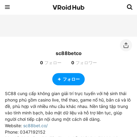
sc88betco
0
フォロー
0
フォロワー
フォロー
SC88 cung cấp không gian giải trí trực tuyến với hệ sinh thái 
phong phú gồm casino live, thể thao, game nổ hũ, bắn cá và lô 
đề, phù hợp với nhiều nhu cầu khác nhau. Nền tảng tập trung 
vào tính minh bạch, bảo mật dữ liệu và hỗ trợ liên tục, giúp 
người chơi tiếp cận nội dung một cách dễ dàng.

Website: 
sc88bet.co/
Phone: 0347192152
