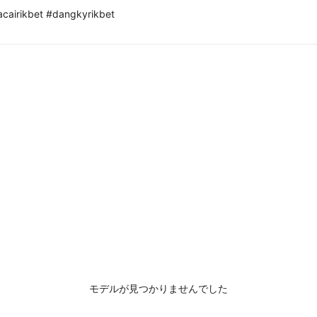
acairikbet #dangkyrikbet
モデルが見つかりませんでした