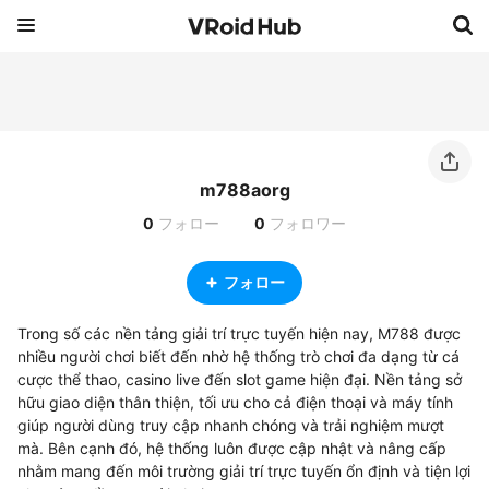
m788aorg
0
フォロー
0
フォロワー
フォロー
Trong số các nền tảng giải trí trực tuyến hiện nay, M788 được 
nhiều người chơi biết đến nhờ hệ thống trò chơi đa dạng từ cá 
cược thể thao, casino live đến slot game hiện đại. Nền tảng sở 
hữu giao diện thân thiện, tối ưu cho cả điện thoại và máy tính 
giúp người dùng truy cập nhanh chóng và trải nghiệm mượt 
mà. Bên cạnh đó, hệ thống luôn được cập nhật và nâng cấp 
nhằm mang đến môi trường giải trí trực tuyến ổn định và tiện lợi 