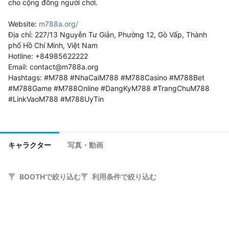
cho cộng đồng người chơi.

Website: 
m788a.org/
Địa chỉ: 227/13 Nguyễn Tư Giản, Phường 12, Gò Vấp, Thành 
phố Hồ Chí Minh, Việt Nam 

Hotline: +84985622222 

Email: contact@m788a.org 

Hashtags: #M788 #NhaCaiM788 #M788Casino #M788Bet 
#M788Game #M788Online #DangKyM788 #TrangChuM788 
#LinkVaoM788 #M788UyTin

キャラクター
写真・動画
BOOTHで絞り込む
利用条件で絞り込む