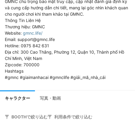
GMNC chú trọng bảo mật truy cập, cập nhật đánh giá định kỳ 
và cung cấp hướng dẫn chi tiết, mang lại góc nhìn khách quan 
cho người chơi khi tham khảo tại GMNC.

Thông Tin Liên Hệ

Thương hiệu: GMNC

Website: 
gmnc.life/
Email: support@gmnc.life

Hotline: 0975 842 631

Địa chỉ: 300 Cao Thắng, Phường 12, Quận 10, Thành phố Hồ 
Chí Minh, Việt Nam

Zipcode: 700000

Hashtags

x.com/gmnclifevn
www.youtube.com/@gmnclifevn
www.pinterest.com/gmnclifevn/
キャラクター
写真・動画
vimeo.com/gmnclifevn
www.reddit.com/user/gmnclifevn/
BOOTHで絞り込む
利用条件で絞り込む