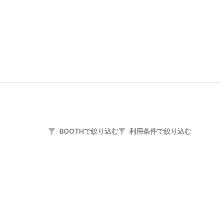
BOOTHで絞り込む
利用条件で絞り込む