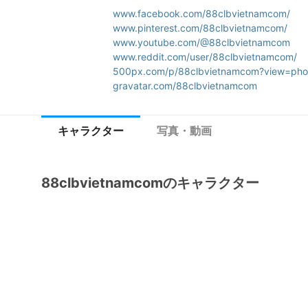
www.facebook.com/88clbvietnamcom/
www.pinterest.com/88clbvietnamcom/
www.youtube.com/@88clbvietnamcom
www.reddit.com/user/88clbvietnamcom/
500px.com/p/88clbvietnamcom?view=pho
gravatar.com/88clbvietnamcom
キャラクター
写真・動画
88clbvietnamcomのキャラクター