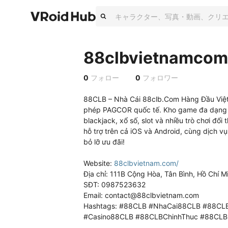
88clbvietnamcom
0
フォロー
0
フォロワー
88CLB – Nhà Cái 88clb.Com Hàng Đầu Việt N
phép PAGCOR quốc tế. Kho game đa dạng gồ
blackjack, xổ số, slot và nhiều trò chơi đổi
hỗ trợ trên cả iOS và Android, cùng dịch 
bỏ lỡ ưu đãi!

Website: 
88clbvietnam.com/
Địa chỉ: 111B Cộng Hòa, Tân Bình, Hồ Chí Mi
SĐT: 0987523632 

Email: contact@88clbvietnam.com 

Hashtags: #88CLB #NhaCai88CLB #88CL
#Casino88CLB #88CLBChinhThuc #88CLB