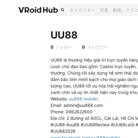
UU88
0
フォロー
0
フォロワー
UU88 là thương hiệu giải trí trực tuyến hà
cược chủ đạo bao gồm: Casino trực tuyến, đ
thưởng. Chúng tôi xây dựng hệ sinh thái dị
đảm bảo tính minh bạch cho mọi giao dịch n
lượng cao, UU88 tối ưu hóa trải nghiệm ngườ
xanh chín và uy tín nhất hiện nay trong khu 
Website: 
uu888.mobile/
Email: admin@uu888.com

Phone: 0962622600

Địa chỉ: 2 đường số 60CL, Cát Lái, Hồ Chí M
#UU88 #uu88 #UU88Review #UU88LaGi #
www.facebook.com/uu888mobile/