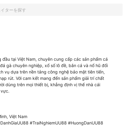
ng đầu tại Việt Nam, chuyên cung cấp các sản phẩm cá 
á gà chuyên nghiệp, xổ số lô đề, bắn cá và nổ hũ đổi 
ch vụ dựa trên nền tảng công nghệ bảo mật tiên tiến, 
ạp rút. Với cam kết mang đến sản phẩm giải trí chất 
i dùng trên mọi thiết bị, khẳng định vị thế nhà cái 
vực.

inh, Việt Nam

DanhGiaUU88 #TraiNghiemUU88 #HuongDanUU88 