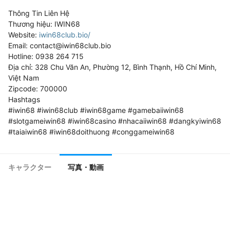
Thông Tin Liên Hệ

Thương hiệu: IWIN68

Website: 
iwin68club.bio/
Email: contact@iwin68club.bio

Hotline: 0938 264 715

Địa chỉ: 328 Chu Văn An, Phường 12, Bình Thạnh, Hồ Chí Minh, 
Việt Nam

Zipcode: 700000

Hashtags

#iwin68 #iwin68club #iwin68game #gamebaiiwin68 
#slotgameiwin68 #iwin68casino #nhacaiiwin68 #dangkyiwin68 
#taiaiwin68 #iwin68doithuong #conggameiwin68 
#iwin68online #choigameiwin68 #iwin68clubgame #linkiwin68
キャラクター
写真・動画