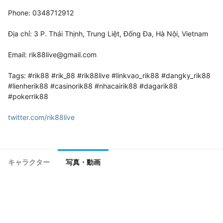
Phone: 0348712912

Địa chỉ: 3 P. Thái Thịnh, Trung Liệt, Đống Đa, Hà Nội, Vietnam

Email: rik88live@gmail.com

Tags: #rik88 #rik_88 #rik88live #linkvao_rik88 #dangky_rik88 
#lienherik88 #casinorik88 #nhacairik88 #dagarik88 
#pokerrik88

twitter.com/rik88live
www.youtube.com/@rik88live
500px.com/p/rik88live
キャラクター
写真・動画
www.tumblr.com/rik88live1
www.twitch.tv/rik88live/about
www.pinterest.com/rik88live1/