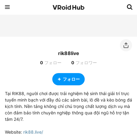
rik88live
0
フォロー
0
フォロワー
フォロー
Tại RIK88, người chơi được trải nghiệm hệ sinh thái giải trí trực 
tuyến minh bạch với đầy đủ các sảnh bài, lô đề và kèo bóng đá 
kịch tính. Nền tảng không chỉ chú trọng chất lượng dịch vụ mà 
còn đảm bảo tính chuyên nghiệp thông qua đội ngũ hỗ trợ tận 
tâm 24/7.

Website: 
rik88.live/