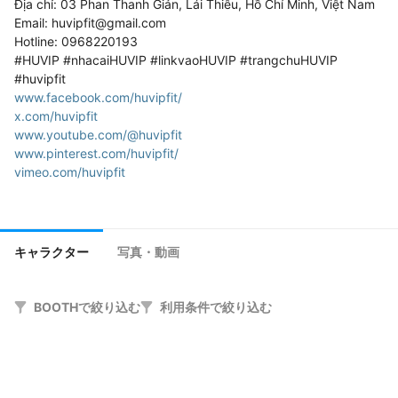
Địa chỉ: 03 Phan Thanh Giản, Lái Thiêu, Hồ Chí Minh, Việt Nam

Email: huvipfit@gmail.com

Hotline: 0968220193

#HUVIP #nhacaiHUVIP #linkvaoHUVIP #trangchuHUVIP 
www.facebook.com/huvipfit/
x.com/huvipfit
www.youtube.com/@huvipfit
www.pinterest.com/huvipfit/
vimeo.com/huvipfit
キャラクター
写真・動画
BOOTHで絞り込む
利用条件で絞り込む