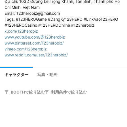
Địa chỉ: 103D Đường Lê Trọng Khánh, Tân Bình, Thành phố Hồ 
Chí Minh, Việt Nam

Email: 123herobiz@gmail.com

Tags: #123HEROGame #DangKy123HERO #LinkVao123HERO 
x.com/123herobiz
www.youtube.com/@123herobiz
www.pinterest.com/123herobiz/
vimeo.com/123herobiz
www.reddit.com/user/123herobiz/
キャラクター
写真・動画
BOOTHで絞り込む
利用条件で絞り込む