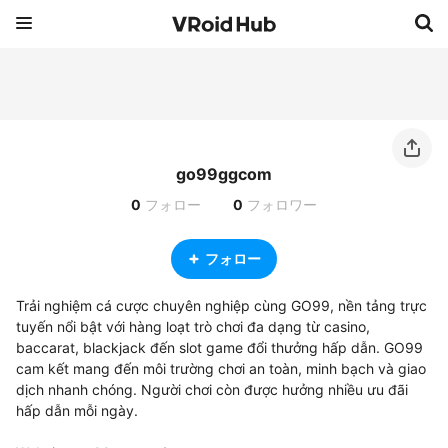
go99ggcom
0
フォロー
0
フォロワー
フォロー
Trải nghiệm cá cược chuyên nghiệp cùng GO99, nền tảng trực 
tuyến nổi bật với hàng loạt trò chơi đa dạng từ casino, 
baccarat, blackjack đến slot game đổi thưởng hấp dẫn. GO99 
cam kết mang đến môi trường chơi an toàn, minh bạch và giao 
dịch nhanh chóng. Người chơi còn được hưởng nhiều ưu đãi 
hấp dẫn mỗi ngày. 
