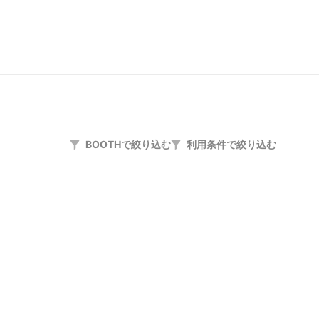
BOOTHで絞り込む
利用条件で絞り込む