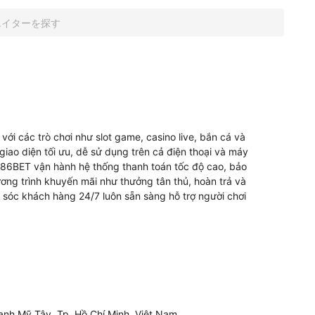
ới các trò chơi như slot game, casino live, bắn cá và 
iao diện tối ưu, dễ sử dụng trên cả điện thoại và máy 
 86BET vận hành hệ thống thanh toán tốc độ cao, bảo 
ng trình khuyến mãi như thưởng tân thủ, hoàn trả và 
 sóc khách hàng 24/7 luôn sẵn sàng hỗ trợ người chơi 
ạnh Mỹ Tây, Tp. Hồ Chí Minh, Việt Nam
