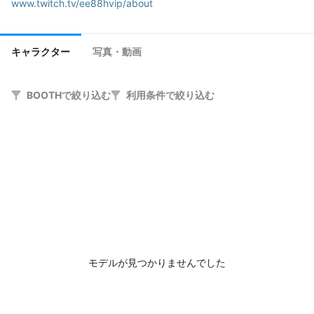
www.twitch.tv/ee88hvip/about
キャラクター
写真・動画
BOOTHで絞り込む
利用条件で絞り込む
モデルが見つかりませんでした