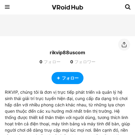
rikvip88uscom
0
フォロー
0
フォロワー
フォロー
RIKVIP, chúng tôi là đơn vị trực tiếp phát triển và quản lý hệ 
sinh thái giải trí trực tuyến hiện đại, cung cấp đa dạng trò chơi 
hấp dẫn với nhiều phong cách khác nhau, từ những lựa chọn 
quen thuộc đến các xu hướng mới nhất trên thị trường. Hệ 
thống được thiết kế thân thiện với người dùng, tương thích linh 
hoạt trên cả điện thoại, máy tính bảng và máy tính để bàn, giúp 
người chơi dễ dàng truy cập mọi lúc mọi nơi. Bên cạnh đó, nền 