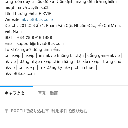
tảng luôn duy trì tốc độ xử lý ổn định, mang đến trải nghiệm 
mượt mà và xuyên suốt.

Tên Thương Hiệu: RIKVIP

Website: 
rikvip88.us.com/
Địa chỉ: 201 tổ 3 ấp 1, Phạm Văn Cội, Nhuận Đức, Hồ Chí Minh, 
Việt Nam

SĐT:   +84 28 9918 1899

Email: support@rikvip88us.com

Từ khóa người dùng tìm kiếm:

tải rikvip | rikvip | link rikvip không bị chặn | cổng game rikvip | 
rik vip | đăng nhập rikvip chính hãng | tài xỉu rikvip | trang chủ 
rikvip | tải rik vip | link đăng ký rikvip chính thức | 
rikvip88.us.com

Hashtag:

#linkrikvip #rikvip #tải_rik_vip #dangkyrikvip #conggamerikvip 
#rik_vip #tài_xỉu_rikvip #rikvipvi.br.com #trangchurikvip 
キャラクター
写真・動画
BOOTHで絞り込む
利用条件で絞り込む