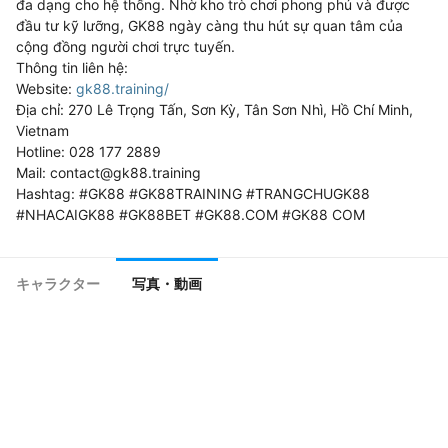
đa dạng cho hệ thống. Nhờ kho trò chơi phong phú và được 
đầu tư kỹ lưỡng, GK88 ngày càng thu hút sự quan tâm của 
cộng đồng người chơi trực tuyến.

Thông tin liên hệ:

Website: 
gk88.training/
Địa chỉ: 270 Lê Trọng Tấn, Sơn Kỳ, Tân Sơn Nhì, Hồ Chí Minh, 
Vietnam

Hotline: 028 177 2889

Mail: contact@gk88.training

Hashtag: #GK88 #GK88TRAINING #TRANGCHUGK88 
#NHACAIGK88 #GK88BET #GK88.COM #GK88 COM 
キャラクター
写真・動画