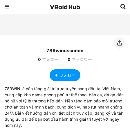
789winuscomm
0
フォロー
0
フォロワー
フォロー
789WIN là nền tảng giải trí trực tuyến hàng đầu tại Việt Nam, 
cung cấp kho game phong phú từ thể thao, bắn cá, đá gà đến 
nổ hũ với tỷ lệ thưởng hấp dẫn. Nền tảng đảm bảo môi trường 
chơi an toàn và minh bạch, cùng dịch vụ nạp rút nhanh chóng 
24/7. Bài viết hướng dẫn chi tiết cách truy cập, đăng ký và tận 
dụng ưu đãi để bạn bắt đầu hành trình giải trí tuyệt vời ngay 
hôm nay.
