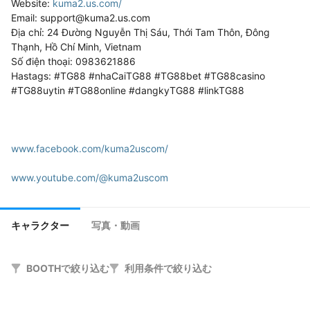
Website: 
kuma2.us.com/
Email: support@kuma2.us.com

Địa chỉ: 24 Đường Nguyễn Thị Sáu, Thới Tam Thôn, Đông 
Thạnh, Hồ Chí Minh, Vietnam

Số điện thoại: 0983621886

Hastags: #TG88 #nhaCaiTG88 #TG88bet #TG88casino 
#TG88uytin #TG88online #dangkyTG88 #linkTG88

www.facebook.com/kuma2uscom/
www.youtube.com/@kuma2uscom
www.pinterest.com/kuma2uscom/
キャラクター
写真・動画
twitter.com/kuma2uscom
vimeo.com/kuma2uscom
BOOTHで絞り込む
利用条件で絞り込む
gravatar.com/kuma2uscom