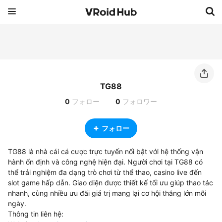
TG88
0
フォロー
0
フォロワー
フォロー
TG88 là nhà cái cá cược trực tuyến nổi bật với hệ thống vận 
hành ổn định và công nghệ hiện đại. Người chơi tại TG88 có 
thể trải nghiệm đa dạng trò chơi từ thể thao, casino live đến 
slot game hấp dẫn. Giao diện được thiết kế tối ưu giúp thao tác 
nhanh, cùng nhiều ưu đãi giá trị mang lại cơ hội thắng lớn mỗi 
ngày.

Thông tin liên hệ:
