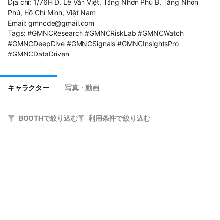
Địa chỉ: 1/76H Đ. Lê Văn Việt, Tăng Nhơn Phú B, Tăng Nhơn 
Phú, Hồ Chí Minh, Việt Nam

Email: gmncde@gmail.com

Tags: #GMNCResearch #GMNCRiskLab #GMNCWatch 
#GMNCDeepDive #GMNCSignals #GMNCInsightsPro 
#GMNCDataDriven
キャラクター
写真・動画
BOOTHで絞り込む
利用条件で絞り込む