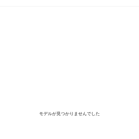
モデルが見つかりませんでした