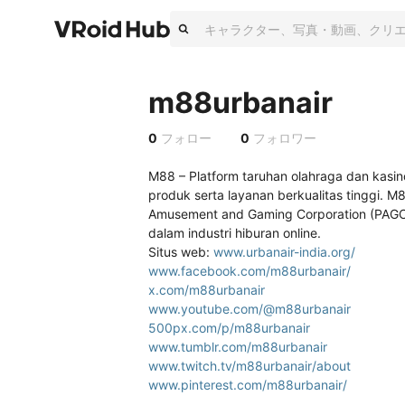
m88urbanair
0
フォロー
0
フォロワー
M88 – Platform taruhan olahraga dan kasin
produk serta layanan berkualitas tinggi. M88
Amusement and Gaming Corporation (PAGCOR
dalam industri hiburan online.

Situs web: 
www.urbanair-india.org/
www.facebook.com/m88urbanair/
x.com/m88urbanair
www.youtube.com/@m88urbanair
500px.com/p/m88urbanair
www.tumblr.com/m88urbanair
www.twitch.tv/m88urbanair/about
www.pinterest.com/m88urbanair/