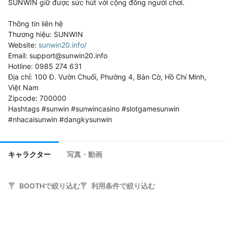
SUNWIN giữ được sức hút với cộng đồng người chơi.

Thông tin liên hệ

Thương hiệu: SUNWIN

Website: 
sunwin20.info/
Email: support@sunwin20.info

Hotline: 0985 274 631

Địa chỉ: 100 Đ. Vườn Chuối, Phường 4, Bàn Cờ, Hồ Chí Minh, 
Việt Nam

Zipcode: 700000

Hashtags #sunwin #sunwincasino #slotgamesunwin 
#nhacaisunwin #dangkysunwin 
キャラクター
写真・動画
BOOTHで絞り込む
利用条件で絞り込む