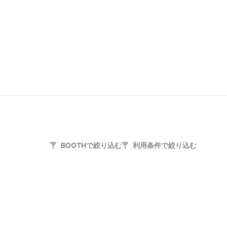
BOOTHで絞り込む
利用条件で絞り込む