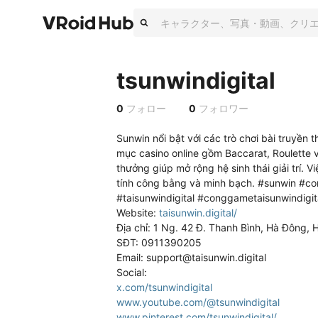
tsunwindigital
0
フォロー
0
フォロワー
Sunwin nổi bật với các trò chơi bài truyền
mục casino online gồm Baccarat, Roulette 
thưởng giúp mở rộng hệ sinh thái giải trí. 
tính công bằng và minh bạch. #sunwin #
#taisunwindigital #conggametaisunwindigit
Website: 
taisunwin.digital/
Địa chỉ: 1 Ng. 42 Đ. Thanh Bình, Hà Đông, H
SĐT: 0911390205

Email: support@taisunwin.digital

x.com/tsunwindigital
www.youtube.com/@tsunwindigital
www.pinterest.com/tsunwindigital/