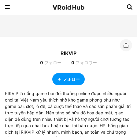
RIKVIP
0
フォロー
0
フォロワー
フォロー
RIKVIP là cổng game bài đổi thưởng online được nhiều người 
chơi tại Việt Nam yêu thích nhờ kho game phong phú như 
game bài, slot, lô đề, cá cược thể thao và các sản phẩm giải trí 
trực tuyến hấp dẫn. Nền tảng sở hữu đồ họa đẹp mắt, giao 
diện dễ dùng trên nhiều thiết bị và hỗ trợ người chơi tương tác 
trực tiếp qua chat box hoặc chat tại bàn cược. Hệ thống giao 
dịch tại RIKVIP xử lý nhanh, minh bạch, an toàn và chú trọng 