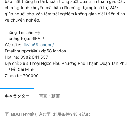
bảo mật thông tin tài khoản trong suốt quá trình tham gia. Các 
chương trình khuyến mãi hấp dẫn cùng đội ngũ hỗ trợ 24/7 
giúp người chơi yên tâm trải nghiệm không gian giải trí ổn định 
và chuyên nghiệp.

Thông Tin Liên Hệ

Thương hiệu: RIKVIP

Website: 
rikvip68.london/
Email: support@rikvip68.london

Hotline: 0982 641 537

Địa chỉ: 363 Thoại Ngọc Hầu Phường Phú Thạnh Quận Tân Phú 
TP Hồ Chí Minh

Zipcode: 700000

Hashtags

#rikvip #rikvipcasino #slotgamerikvip #nhacairikvip 
キャラクター
写真・動画
twitter.com/rikvip68london
www.pinterest.com/rikvip68london/
www.youtube.com/@rikvip68london
BOOTHで絞り込む
利用条件で絞り込む
www.tumblr.com/rikvip68london