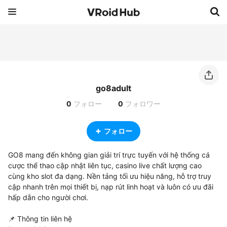
go8adult
0
フォロー
0
フォロワー
フォロー
GO8 mang đến không gian giải trí trực tuyến với hệ thống cá 
cược thể thao cập nhật liên tục, casino live chất lượng cao 
cùng kho slot đa dạng. Nền tảng tối ưu hiệu năng, hỗ trợ truy 
cập nhanh trên mọi thiết bị, nạp rút linh hoạt và luôn có ưu đãi 
hấp dẫn cho người chơi.

📌 Thông tin liên hệ
