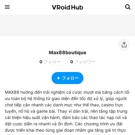
Max88boutique
0
フォロー
0
フォロワー
フォロー
MAX88 hướng đến trải nghiệm cá cược mượt mà bằng cách tối 
ưu toàn bộ hệ thống từ giao diện đến tốc độ xử lý, giúp người 
chơi tiếp cận nhanh các danh mục như thể thao, casino trực 
tuyến, nổ hũ và game bài. Thay vì dàn trải, nền tảng tập trung 
cải thiện hiệu suất vận hành, đảm bảo các thao tác nạp rút và 
đặt cược diễn ra nhanh và ổn định. Các chương trình ưu đãi 
được triển khai theo từng giai đoạn nhằm gia tăng giá trị thực 