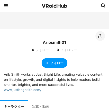
Aribsmith01
0
フォロー
0
フォロワー
フォロー
Arib Smith works at Just Bright Life, creating valuable content 
on lifestyle, growth, and digital insights to help readers build 
smarter, brighter, and more successful lives.  
www.justbrightlife.com/
キャラクター
写真・動画