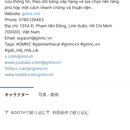
cứu thông tin, theo dõi bảng xếp hạng và lựa chọn nền tảng 
phù hợp một cách nhanh chóng và thuận tiện.

Website: 
gmnc.vn/
Phone: 0785129463

Địa chỉ: 1354 Đ. Phạm Văn Đồng, Linh Xuân, Hồ Chí Minh 
700000, Việt Nam

Email: support@gmnc.vn

Tags: #GMNC #giaimanhacai #gmncvn #gmnc_vn 
x.com/gmncvn
www.youtube.com/@gmncvn
500px.com/p/gmncvn
www.tumblr.com/gmncvn
www.twitch.tv/gmncvn/about
www.pinterest.com/gmncvn/
キャラクター
写真・動画
BOOTHで絞り込む
利用条件で絞り込む