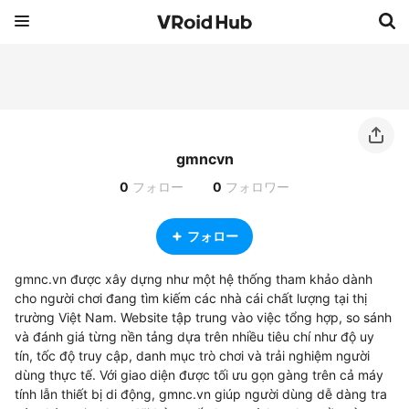
gmncvn
0
フォロー
0
フォロワー
フォロー
gmnc.vn được xây dựng như một hệ thống tham khảo dành 
cho người chơi đang tìm kiếm các nhà cái chất lượng tại thị 
trường Việt Nam. Website tập trung vào việc tổng hợp, so sánh 
và đánh giá từng nền tảng dựa trên nhiều tiêu chí như độ uy 
tín, tốc độ truy cập, danh mục trò chơi và trải nghiệm người 
dùng thực tế. Với giao diện được tối ưu gọn gàng trên cả máy 
tính lẫn thiết bị di động, gmnc.vn giúp người dùng dễ dàng tra 