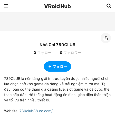
Nhà Cái 789CLUB
0
フォロー
0
フォロワー
フォロー
789CLUB là nền tảng giải trí trực tuyến được nhiều người chơi 
lựa chọn nhờ kho game đa dạng và trải nghiệm mượt mà. Tại 
đây, bạn có thể tham gia casino live, slot game và cá cược thể 
thao hấp dẫn. Hệ thống hoạt động ổn định, giao diện thân thiện 
và tối ưu trên nhiều thiết bị.

Website: 
789club88.co.com/