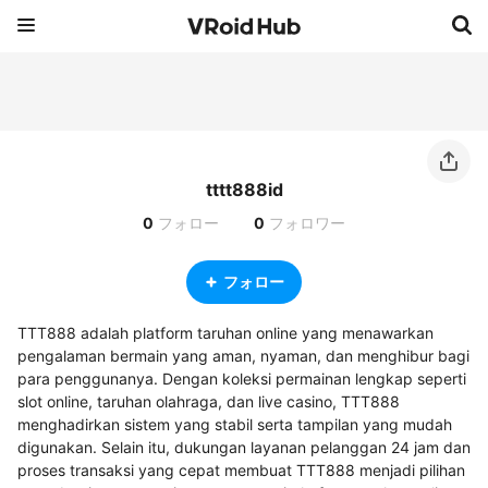
tttt888id
0
フォロー
0
フォロワー
フォロー
TTT888 adalah platform taruhan online yang menawarkan 
pengalaman bermain yang aman, nyaman, dan menghibur bagi 
para penggunanya. Dengan koleksi permainan lengkap seperti 
slot online, taruhan olahraga, dan live casino, TTT888 
menghadirkan sistem yang stabil serta tampilan yang mudah 
digunakan. Selain itu, dukungan layanan pelanggan 24 jam dan 
proses transaksi yang cepat membuat TTT888 menjadi pilihan 