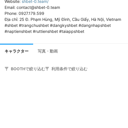
Website: 
shbet-0.team/
Email: contact@shbet-0.team

Phone: 0927.179.599

Địa chỉ: 25 Đ. Phạm Hùng, Mỹ Đình, Cầu Giấy, Hà Nội, Vietnam

#shbet #trangchushbet #dangkyshbet #dangnhapshbet 
キャラクター
写真・動画
BOOTHで絞り込む
利用条件で絞り込む