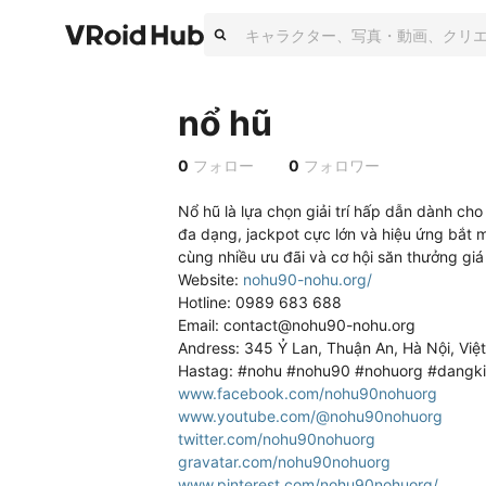
nổ hũ
0
フォロー
0
フォロワー
Nổ hũ là lựa chọn giải trí hấp dẫn dành cho
đa dạng, jackpot cực lớn và hiệu ứng bắt m
cùng nhiều ưu đãi và cơ hội săn thưởng giá t
Website: 
nohu90-nohu.org/
Hotline: 0989 683 688

Email: contact@nohu90-nohu.org

Andress: 345 Ỷ Lan, Thuận An, Hà Nội, Việ
www.facebook.com/nohu90nohuorg
www.youtube.com/@nohu90nohuorg
twitter.com/nohu90nohuorg
gravatar.com/nohu90nohuorg
www.pinterest.com/nohu90nohuorg/