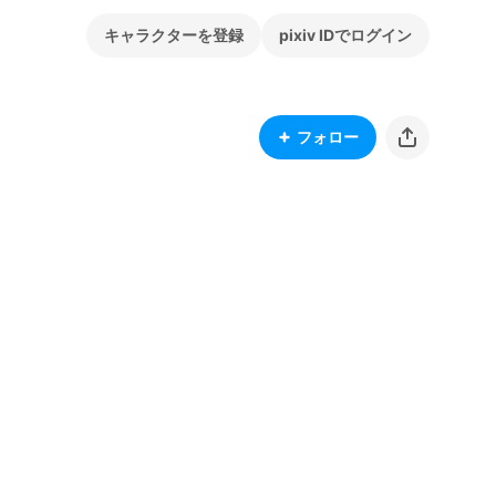
キャラクターを登録
pixiv IDでログイン
フォロー