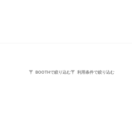
BOOTHで絞り込む
利用条件で絞り込む