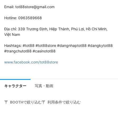
Email: tot88store@gmail.com

Hotline: 0963589668

Địa chỉ: 339 Trương Định, Hiệp Thành, Phú Lợi, Hồ Chí Minh, 
Việt Nam

Hashtags: #tot88 #tot88store #dangnhaptot88 #dangkytot88 
#trangchutot88 #casinotot88

www.facebook.com/tot88store
www.youtube.com/@tot88store
x.com/tot88store
キャラクター
写真・動画
www.pinterest.com/tot88store
BOOTHで絞り込む
利用条件で絞り込む
www.linkedin.com/in/tot88store
gravatar.com/tot88store