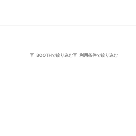
BOOTHで絞り込む
利用条件で絞り込む