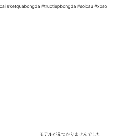
cai #ketquabongda #tructiepbongda #soicau #xoso 
モデルが見つかりませんでした