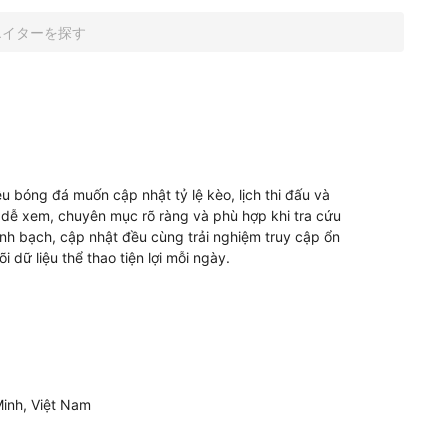
 bóng đá muốn cập nhật tỷ lệ kèo, lịch thi đấu và 
 dễ xem, chuyên mục rõ ràng và phù hợp khi tra cứu 
inh bạch, cập nhật đều cùng trải nghiệm truy cập ổn 
 dữ liệu thể thao tiện lợi mỗi ngày.

Minh, Việt Nam
