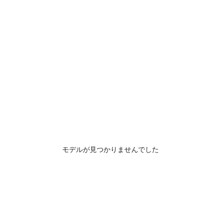
モデルが見つかりませんでした