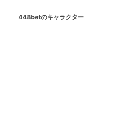
448betのキャラクター