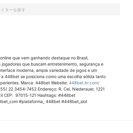
online que vem ganhando destaque no Brasil, 
 jogadores que buscam entretenimento, segurança e 
nterface moderna, ampla variedade de jogos e um 
 a 448bet se posiciona como uma escolha sólida tanto 
xperientes. Marca: 448bet Website: 
448bet.br.com/
55) 22 3454-7452 Endereço: R. Cel. Niederauer, 1221 
zil CEP:  97015-121 Hashtags: #448bet 
bet_com #plataforma_ 448bet #448bet_slot 