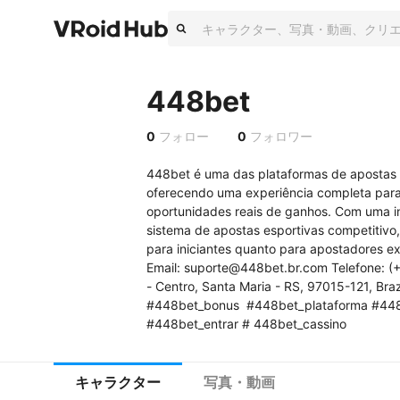
448bet
0
フォロー
0
フォロワー
448bet é uma das plataformas de apostas 
oferecendo uma experiência completa para
oportunidades reais de ganhos. Com uma i
sistema de apostas esportivas competitivo,
para iniciantes quanto para apostadores e
Email: suporte@448bet.br.com Telefone: (+
- Centro, Santa Maria - RS, 97015-121, Bra
#448bet_bonus  #448bet_plataforma #448
#448bet_entrar # 448bet_cassino
キャラクター
写真・動画