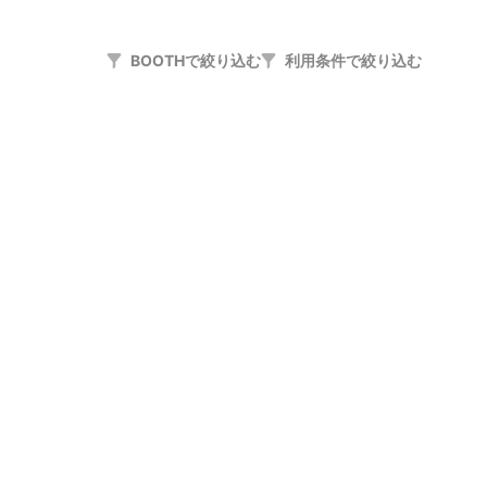
BOOTHで絞り込む
利用条件で絞り込む