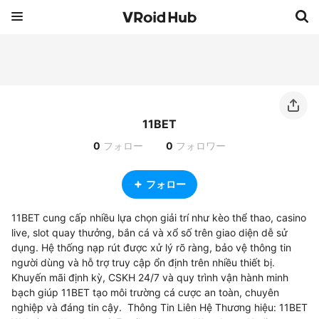
11BET
0
フォロー
0
フォロワー
フォロー
11BET cung cấp nhiều lựa chọn giải trí như kèo thể thao, casino 
live, slot quay thưởng, bắn cá và xổ số trên giao diện dễ sử 
dụng. Hệ thống nạp rút được xử lý rõ ràng, bảo vệ thông tin 
người dùng và hỗ trợ truy cập ổn định trên nhiều thiết bị. 
Khuyến mãi định kỳ, CSKH 24/7 và quy trình vận hành minh 
bạch giúp 11BET tạo môi trường cá cược an toàn, chuyên 
nghiệp và đáng tin cậy.  Thông Tin Liên Hệ Thương hiệu: 11BET 