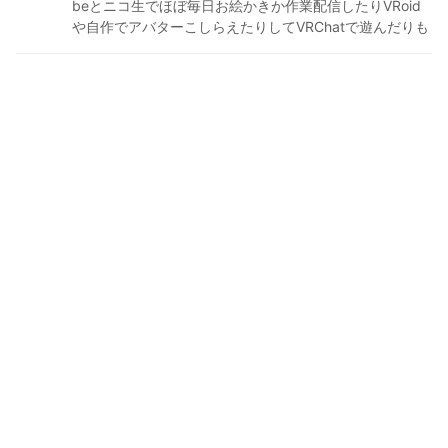
beとニコ生でほぼ毎日お絵かきか作業配信したりVRoid
や自作でアバターこしらえたりしてVRChatで遊んだりも
します BOOTHでアバターや衣装テクスチャを出品して
ます http://ringofriend.booth.pm