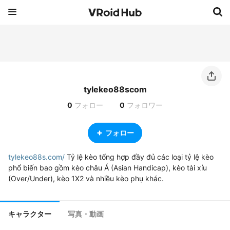
tylekeo88scom
0
フォロー
0
フォロワー
フォロー
tylekeo88s.com/
 Tỷ lệ kèo tổng hợp đầy đủ các loại tỷ lệ kèo 
phổ biến bao gồm kèo châu Á (Asian Handicap), kèo tài xỉu 
(Over/Under), kèo 1X2 và nhiều kèo phụ khác.
キャラクター
写真・動画