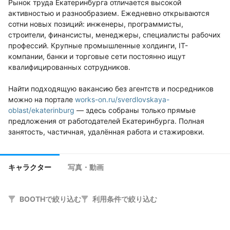
Рынок труда Екатеринбурга отличается высокой 
активностью и разнообразием. Ежедневно открываются 
сотни новых позиций: инженеры, программисты, 
строители, финансисты, менеджеры, специалисты рабочих 
профессий. Крупные промышленные холдинги, IT-
компании, банки и торговые сети постоянно ищут 
квалифицированных сотрудников.

Найти подходящую вакансию без агентств и посредников 
можно на портале 
works-on.ru/sverdlovskaya-
oblast/ekaterinburg
 — здесь собраны только прямые 
предложения от работодателей Екатеринбурга. Полная 
занятость, частичная, удалённая работа и стажировки. 
Вакансии проверяются и обновляются ежедневно.

Откликайтесь напрямую работодателю — без лишних 
キャラクター
写真・動画
шагов и без агентского процента.
BOOTHで絞り込む
利用条件で絞り込む